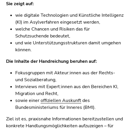
bestätigen
Sie zeigt auf:
Sie diesen
Link.
wie digitale Technologien und Künstliche Intelligenz
(KI) im Asylverfahren eingesetzt werden,
Beginn
Zum
welche Chancen und Risiken das für
des
Inhalt
Schutzsuchende bedeutet,
Seitenbereichs:
(Zugriffstaste
und wie Unterstützungsstrukturen damit umgehen
Seitenbereiche:
1)
können.
Zur
Die Inhalte der Handreichung beruhen auf:
Positionsanzeige
(Zugriffstaste
Fokusgruppen mit Akteur:innen aus der Rechts-
2)
und Sozialberatung,
Zur
Interviews mit Expert:innen aus den Bereichen KI,
Hauptnavigation
Migration und Recht,
(Zugriffstaste
sowie einer
offiziellen Auskunft
des
3)
Bundesministeriums für Inneres (BMI).
Zur
Unternavigation
Ziel ist es, praxisnahe Informationen bereitzustellen und
(Zugriffstaste
konkrete Handlungsmöglichkeiten aufzuzeigen – für