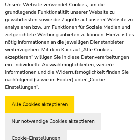
Kommunikation und Öffentlichkeitsarbeit
Unsere Website verwendet Cookies, um die
grundlegende Funktionalität unserer Website zu
Moodle
gewährleisten sowie die Zugriffe auf unserer Website zu
UNIGRAZonline
analysieren bzw. um Funktionen für Soziale Medien und
Impressum
zielgerichtete Werbung anbieten zu können. Hierzu ist es
Datenschutzerklärung
nötig Informationen an die jeweiligen Dienstanbieter
Cookie-Einstellungen
weiterzugeben. Mit dem Klick auf „Alle Cookies
Barrierefreiheitserklärung
akzeptieren“ willigen Sie in diese Datenverarbeitungen
ein. Individuelle Auswahlmöglichkeiten, weitere
Informationen und die Widerrufsmöglichkeit finden Sie
nachfolgend (sowie im Footer) unter „Cookie-
Wetterstation
Uni Graz
Einstellungen“.
Alle Cookies akzeptieren
Nur notwendige Cookies akzeptieren
Cookie-Einstellungen
Zur Übersicht der Seitenbereiche
Beginn des Seitenbereichs:
Ende dieses Seitenbereichs.