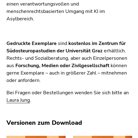
4)
einen verantwortungsvollen und
Zu
menschenrechtsbasierten Umgang mit KI im
den
Asylbereich.
Zusatzinformationen
(Zugriffstaste
5)
Gedruckte Exemplare
sind
kostenlos im Zentrum für
Zu
Südosteuropastudien der Universität Graz
erhältlich.
den
Rechts- und Sozialberatung, aber auch Einzelpersonen
Seiteneinstellungen
aus
Forschung, Medien oder Zivilgesellschaft
können
(Benutzer/Sprache)
gerne Exemplare – auch in größerer Zahl – mitnehmen
(Zugriffstaste
oder anfordern.
8)
Zur
Bei Fragen oder Bestellungen wenden Sie sich bitte an
Suche
Laura Jung
.
(Zugriffstaste
9)
Versionen zum Download
Ende
dieses